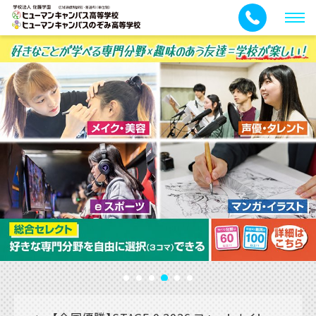
メ
ニ
ュ
ー