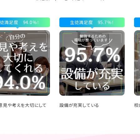
4.0％！
生徒満足度 95.7％！
生徒満足
を大切にして
設備が充実している
校内は清潔で