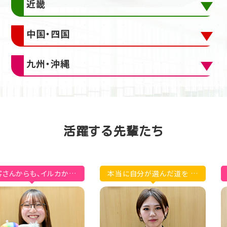
近畿
中国・四国
九州・沖縄
活躍する先輩たち
、イルカから
本当に自分が選んだ道を 最
いろんな人
ん達からも、
後までやり抜く意地と努力が
るトレーナー
大切！
い。