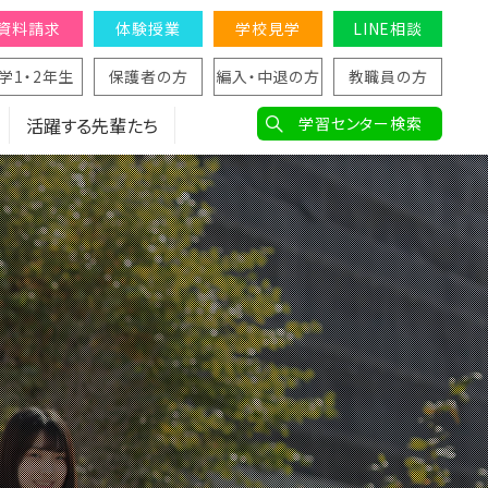
資料請求
体験授業
学校見学
LINE相談
学1・2年生
保護者の方
編入・中退の方
教職員の方
活躍する先輩たち
学習センター検索