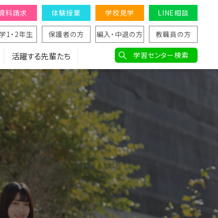
資料請求
体験授業
学校見学
LINE相談
学1・2年生
保護者の方
編入・中退の方
教職員の方
活躍する先輩たち
学習センター検索