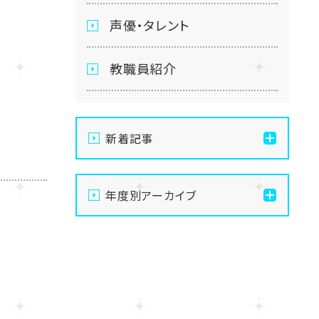
声優・タレント
教職員紹介
新着記事
【仙台】ジョブフェスタへご
年度別アーカイブ
参加ありがとうございまし
た。
2024
【仙台】ヒューマンアカデミ
2023
ー併修生対象「入学前準備
授業」第一回目☆