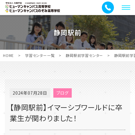
メ
ニ
ュ
静岡駅前
ー
HOME
>
学習センター一覧
>
静岡駅前学習センター
>
静岡駅前学
2024年07月28日
ブログ
【静岡駅前】イマーシブワールドに卒
業生が関わりました！