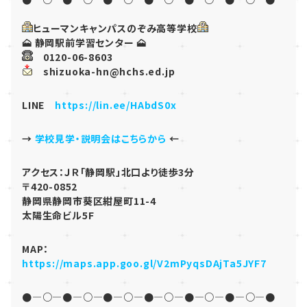
ヒューマンキャンパスのぞみ高等学校
🗻 静岡駅前学習センター 🗻
0120-06-8603
shizuoka-hn@hchs.ed.jp
LINE
https://lin.ee/HAbdS0x
→
学校見学・説明会はこちらから
←
アクセス：ＪＲ「静岡駅」北口より徒歩3分
〒420-0852
静岡県静岡市葵区紺屋町11-4
太陽生命ビル5F
MAP：
https://maps.app.goo.gl/V2mPyqsDAjTa5JYF7
●―○―●―○―●―○―●―○―●―○―●―○―●