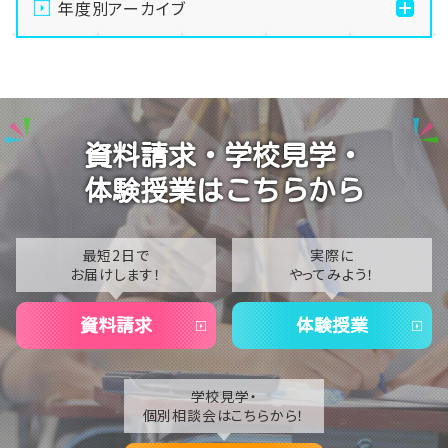
年度別アーカイブ
【本校スクーリング】茂原レポートPart2！2日目の授業
2026
風景をお届け
2025
【本校スクーリング】いよいよ出発！2年生の一大イベン
トがスタート🙌
2024
資料請求・学校見学・
【生徒会活動】今年度も元気に始動！最高の「仲間」が
2023
お迎えします
体験授業はこちらから
2022
【進路サポート】未来への一歩！一年生から始める進路
ガイダンス
2021
最短2日で
実際に
お届けします！
やってみよう！
2020
資料請求
体験授業
学校見学・
個別相談会はこちらから！