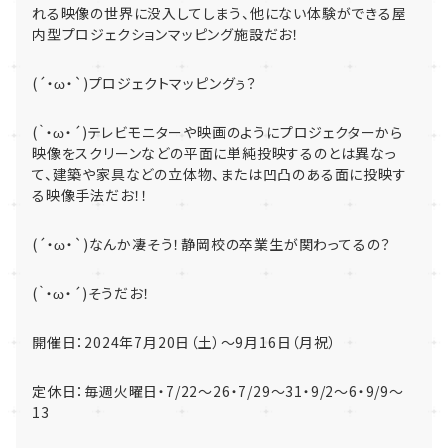
れる映像の世界に没入してしまう、
他にない体験ができる屋
内型プロジェクションマッピング施設だお！
(´・ω・`)プロジェクトマッピングぅ？
(｀・ω・´)テレビモニターや映画のようにプロジェクターから
映像をスクリーンなどの平面に単純投映するのとは異なっ
て、建築や家具などの立体物、または凹凸のある面に投映す
る映像手法だお！！
(´・ω・`)なんか凄そう！静岡校の卒業生が関わってるの？
(｀・ω・´)そうだお！
開催日：2024年7月20日（土）～9月16日（月祝）
定休日：毎週火曜日・7/22～26・7/29～31・9/2～6・9/9～
13