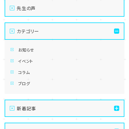
先生の声
カテゴリー
お知らせ
イベント
コラム
ブログ
新着記事
【本校スクーリング】茂原レポートPart3！みんなで囲む
楽しいご飯タイム