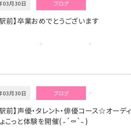
年03月30日
ブログ
岡駅前】卒業おめでとうございます
年03月30日
ブログ
駅前】声優・タレント・俳優コース☆オーデ
ょこっと体験を開催( ˶´⚰︎`˵ )