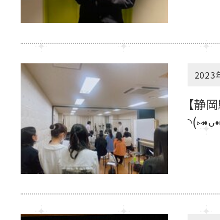
2023
【静
◝(⑅•ᴗ