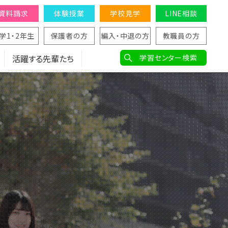
資料請求
体験授業
学校見学
LINE相談
学1・2年生
保護者の方
編入・中退の方
教職員の方
活躍する先輩たち
学習センター検索