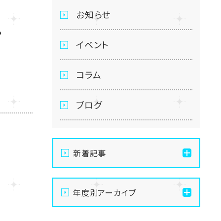
お知らせ
？
イベント
コラム
ブログ
新着記事
【静岡駅前】メイク・美容
年度別アーカイブ
ネイルコースをちょこっと見
学♡