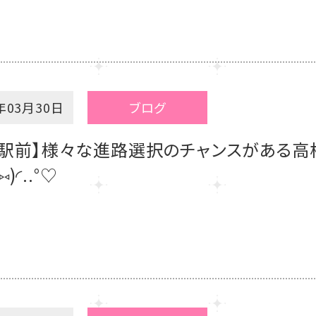
年03月30日
ブログ
岡駅前】様々な進路選択のチャンスがある高
•⑅)◜..°♡