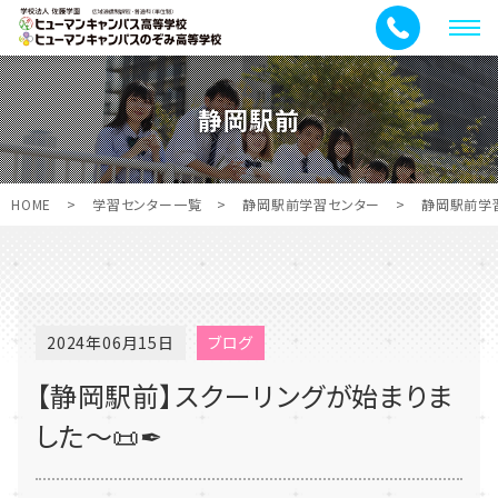
メ
ニ
ュ
静岡駅前
ー
HOME
>
学習センター一覧
>
静岡駅前学習センター
>
静岡駅前学
2024年06月15日
ブログ
【静岡駅前】スクーリングが始まりま
した～📜✒