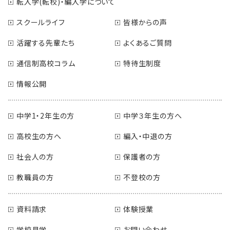
転入学(転校)・編入学について
スクールライフ
皆様からの声
活躍する先輩たち
よくあるご質問
通信制高校コラム
特待生制度
情報公開
中学1・2年生の方
中学３年生の方へ
高校生の方へ
編入・中退の方
社会人の方
保護者の方
教職員の方
不登校の方
資料請求
体験授業
学校見学
お問い合わせ