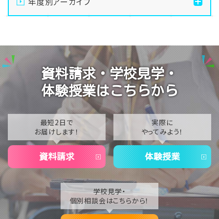
年度別アーカイブ
【本校スクーリング】茂原レポートPart2！2日目の授業
2026
風景をお届け
2025
【本校スクーリング】いよいよ出発！2年生の一大イベン
トがスタート🙌
2024
資料請求・学校見学・
【生徒会活動】今年度も元気に始動！最高の「仲間」が
2023
お迎えします
体験授業はこちらから
2022
【進路サポート】未来への一歩！一年生から始める進路
ガイダンス
2021
最短2日で
実際に
お届けします！
やってみよう！
2020
資料請求
体験授業
学校見学・
個別相談会はこちらから！