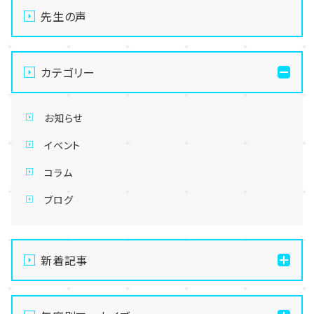
先生の声
カテゴリー
お知らせ
イベント
コラム
ブログ
新着記事
【本校スクーリング】茂原レポートPart3！みんなで囲む
楽しいご飯タイム