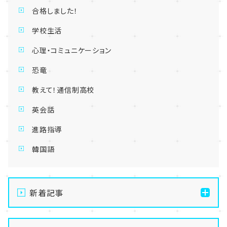
合格しました！
学校生活
心理・コミュニケーション
恐竜
教えて！通信制高校
英会話
進路指導
韓国語
新着記事
【名古屋】🍀🐝✨春の体験会のご案内✨🐝🍀