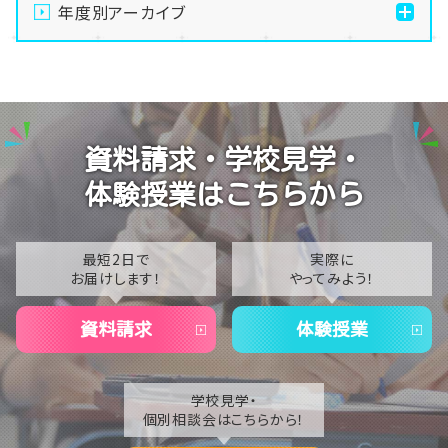
年度別アーカイブ
【名古屋】✨🍡🌸2026年4月 ご案内🌸🍡✨
【名古屋】なんで名古屋にヒューマンキャンパス高校が
2026
2つあるの❓❓
2025
【名古屋】2026年度開講予定🎉恐竜専攻🦖恐竜大好
2024
きなあなたへ🌟
資料請求・学校見学・
2023
【名古屋】🎓️卒業証書授与式🎓️
体験授業はこちらから
2022
2021
最短2日で
実際に
お届けします！
やってみよう！
2020
資料請求
体験授業
学校見学・
個別相談会はこちらから！