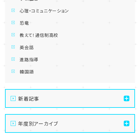
心理・コミュニケーション
恐竜
教えて！通信制高校
英会話
進路指導
韓国語
新着記事
【名古屋】🌺転入生・編入生 出願受付中🌺
年度別アーカイブ
【名古屋】🏫名古屋学習センター・スクーリング🏫
【名古屋】🍋8/1(土)夏Open School開催🍋
2026