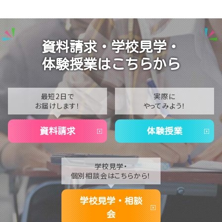
【名古屋】🎐2026年・夏季閉校期間のお知らせ🎐
2025
【名古屋】🎐2026年8月スタート🎐
2024
資料請求・学校見学・
2023
体験授業はこちらから
2022
2021
最短2日で
実際に
お届けします！
やってみよう！
2020
資料請求
体験授業
学校見学・
個別相談会はこちらから！
学校見学・相談
会