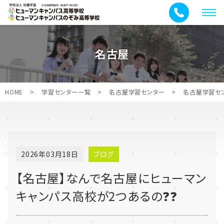
メ
ニ
ュ
名古屋
ー
HOME
>
学習センター一覧
>
名古屋学習センター
>
名古屋学習セ
2026年03月18日
ブログ
【名古屋】なんで名古屋にヒューマン
キャンパス高校が2つあるの❓❓