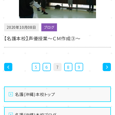
2020年10月08日
ブログ
【名護本校】声優授業～ＣＭ作成③～
5
6
7
8
9
<
>
名護(沖縄)本校トップ
名護(沖縄)本校ブログ