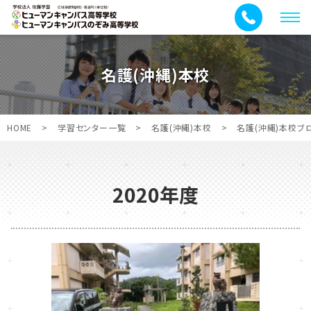
メ
ニ
ュ
名護(沖縄)本校
ー
HOME
>
学習センター一覧
>
名護(沖縄)本校
>
名護(沖縄)本校ブ
2020年度