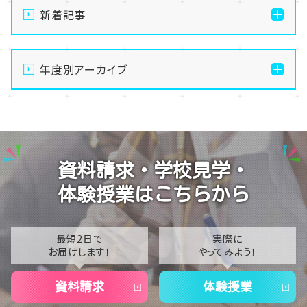
新着記事
【名護本校】公演お疲れ様でした！
年度別アーカイブ
【名護本校】漫画家の吉元あきこ先生と
【名護本校】生徒ブログ：ラジオ出演！
2026
【名護本校】次年度の準備中～☆彡
2025
【名護本校】第１回 生徒会総会
2024
資料請求・学校見学・
2023
体験授業はこちらから
2022
2021
最短2日で
実際に
お届けします！
やってみよう！
2020
資料請求
体験授業