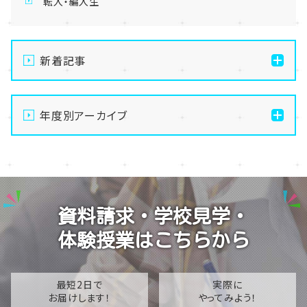
転入・編入生
新着記事
【名護市にある通信制高校】🎀💕メイク・美容専攻体験
授業🎀💕【8月22日（土）】
年度別アーカイブ
【名護市にある通信制高校】夏祭り延期のお知らせ
2026
【名護市にある通信制高校】8月22日（土）オープンキャ
2025
ンパス開催！学校の雰囲気を体感しよう✨
2024
【名護市にある通信制高校】スマホから離れてリフレッ
資料請求・学校見学・
シュ！ものづくり体験
2023
体験授業はこちらから
【名護市にある通信制高校】夏季休業（夏期休校）期間
2022
のお知らせ🎐
2021
最短2日で
実際に
お届けします！
やってみよう！