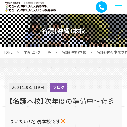
メ
ニ
ュ
名護(沖縄)本校
ー
HOME
>
学習センター一覧
>
名護(沖縄)本校
>
名護(沖縄)本校ブ
2021年03月19日
ブログ
【名護本校】次年度の準備中～☆彡
はいたい！名護本校です