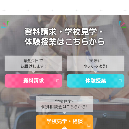
【柏】新入生のみなさん、お待ちしております！
2026
【柏】AI大学進学コースブログ ★通信制大学情報★
2025
【柏】 卒業証書授与式
2024
資料請求・学校見学・
2023
体験授業はこちらから
2022
2021
最短2日で
実際に
お届けします！
やってみよう！
2020
資料請求
体験授業
学校見学・
個別相談会はこちらから！
学校見学・相談
会