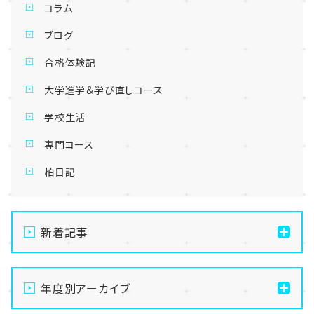
コラム
ブログ
合格体験記
大学進学＆学び直しコース
学校生活
専門コース
柏日記
新着記事
【柏】明日からは新学期ですね！
年度別アーカイブ
【柏】４月新入学・転編入学生募集