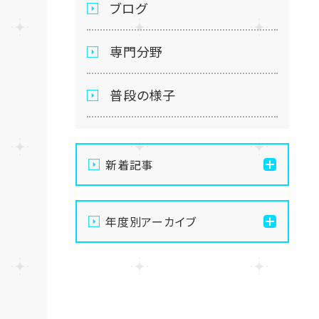
ブログ
専門分野
普段の様子
新着記事
【秋葉原東/秋葉原第二】🌟
年度別アーカイブ
🌟BIGニュース🌟🌟
STAGE:0 VALORANT オン
2026
ラインブロック優勝🔥🔥
2025
【秋葉原東/秋葉原第二】🌞