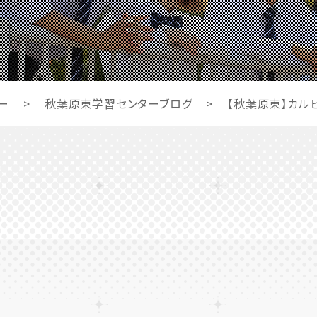
ー
>
秋葉原東学習センターブログ
>
【秋葉原東】カル