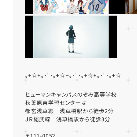
｡+☆+｡･ﾟ･｡+☆+｡･ﾟ･｡+☆+｡･ﾟ･｡+☆
ヒューマンキャンパスのぞみ高等学校
秋葉原東学習センターは
都営浅草線 浅草橋駅から徒歩2分
ＪＲ総武線 浅草橋駅から徒歩3分
〒111-0052