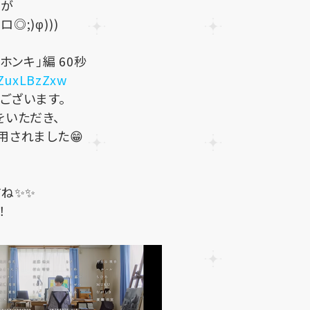
品が
◎;)φ)))
ンキ」編 60秒
ZuxLBzZxw
ございます。
いただき、
されました😁
ね✨✨
！