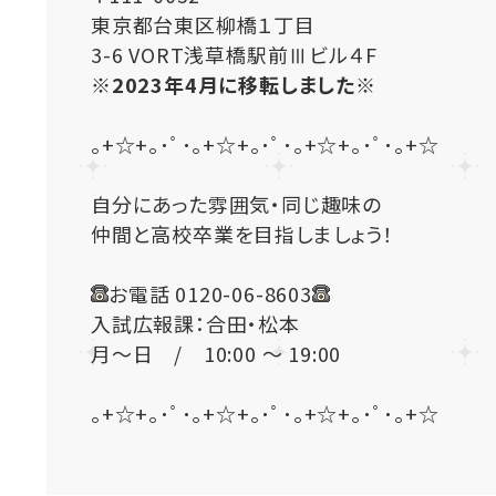
東京都台東区柳橋１丁目
3-6 VORT浅草橋駅前Ⅲビル４F
※2023年4月に移転しました※
｡+☆+｡･ﾟ･｡+☆+｡･ﾟ･｡+☆+｡･ﾟ･｡+☆
自分にあった雰囲気・同じ趣味の
仲間と高校卒業を目指しましょう！
お電話 0120-06-8603
入試広報課：合田・松本
月～日 / 10:00 ～ 19:00
｡+☆+｡･ﾟ･｡+☆+｡･ﾟ･｡+☆+｡･ﾟ･｡+☆