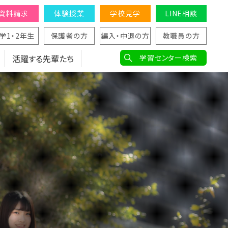
資料請求
体験授業
学校見学
LINE相談
学1・2年生
保護者の方
編入・中退の方
教職員の方
活躍する先輩たち
学習センター検索