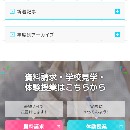
新着記事
【秋葉原】本気で、おもいっきり
年度別アーカイブ
【秋葉原】卒業式
【秋葉原】✿桜速報と４月の体験✿
2026
【秋葉原】学校の目の前は公園です✿
2025
【秋葉原】Unity体験授業行いました★
2024
資料請求・学校見学・
2023
体験授業はこちらから
2022
2021
最短2日で
実際に
お届けします！
やってみよう！
2020
資料請求
体験授業