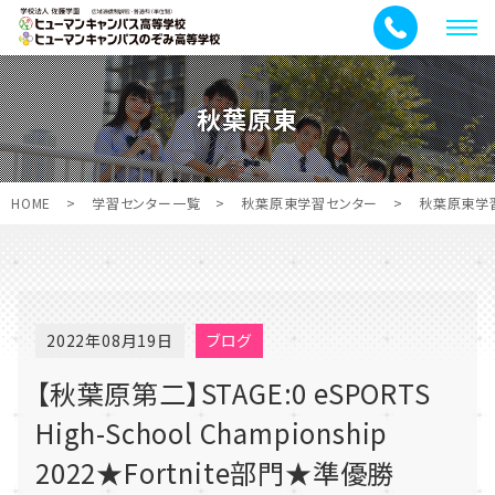
メ
ニ
ュ
秋葉原東
ー
HOME
>
学習センター一覧
>
秋葉原東学習センター
>
秋葉原東学
2022年08月19日
ブログ
【秋葉原第二】STAGE:0 eSPORTS
High-School Championship
2022★Fortnite部門★準優勝