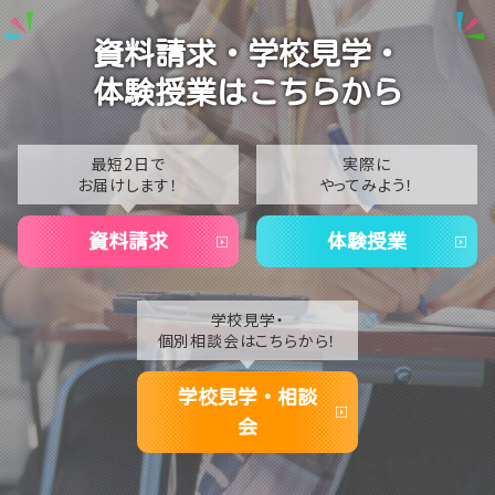
2024
【秋葉原東/秋葉原第二】第１回生徒会活動🌟😎
資料請求・学校見学・
2023
【秋葉原東/秋葉原第二】アナログイラスト クロッキー
体験授業はこちらから
編🎨✒
2022
2021
最短2日で
実際に
お届けします！
やってみよう！
2020
資料請求
体験授業
学校見学・
個別相談会はこちらから！
学校見学・相談
会