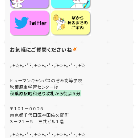
お気軽にご質問くださいね
｡+☆+｡･ﾟ･｡+☆+｡･ﾟ･｡+☆+｡･ﾟ･｡+☆
ヒューマンキャンパスのぞみ高等学校
秋葉原東学習センターは
秋葉原駅昭和通り改札から徒歩５分
〒１０１－００２５
東京都千代田区神田佐久間町
３－２１－５ 三共ビル１階
｡+☆+｡･ﾟ･｡+☆+｡･ﾟ･｡+☆+｡･ﾟ･｡+☆