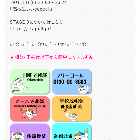
・9月11日(日)22:00〜23:24
『高校生ぃぃeeeee!』
STAGE:0についてはこちら
https://stage0.jp/
｡+☆+｡･ﾟ･｡+☆+｡･ﾟ･｡+☆+｡･ﾟ･｡+☆
★相談・予約は以下から簡単にできます★