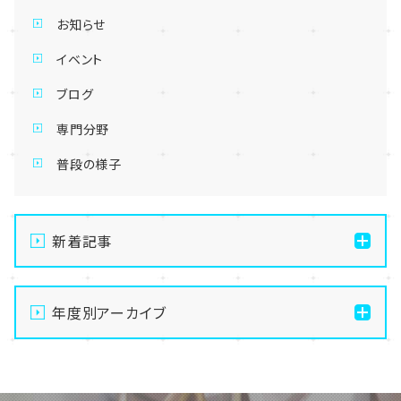
お知らせ
イベント
ブログ
専門分野
普段の様子
新着記事
【秋葉原東/秋葉原第二】🌟🌟BIGニュース🌟🌟
STAGE:0 VALORANT オンラインブロック優勝🔥🔥
年度別アーカイブ
【秋葉原東/秋葉原第二】🌞6,7月 体験授業のご案内🌞
2026
【秋葉原東/秋葉原第二】📢中３限定!!/入試説明会のお
2025
知らせです📢