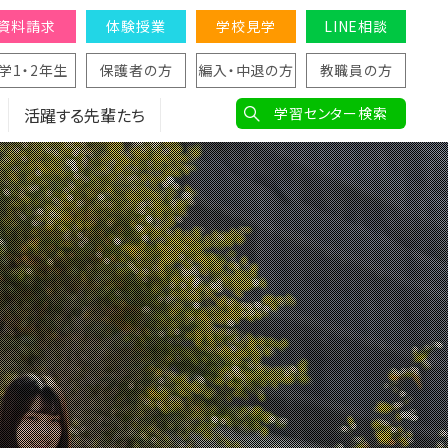
資料請求
体験授業
学校見学
LINE相談
学1・2年生
保護者の方
編入・中退の方
教職員の方
活躍する先輩たち
学習センター検索