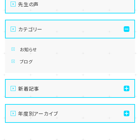
先生の声
カテゴリー
お知らせ
ブログ
新着記事
【高崎】学校を変えたい、進路に迷っていると感じてい
るみなさんへ
年度別アーカイブ
【高崎】夏季休暇のお知らせ
2026
【高崎】GW休みのお知らせ