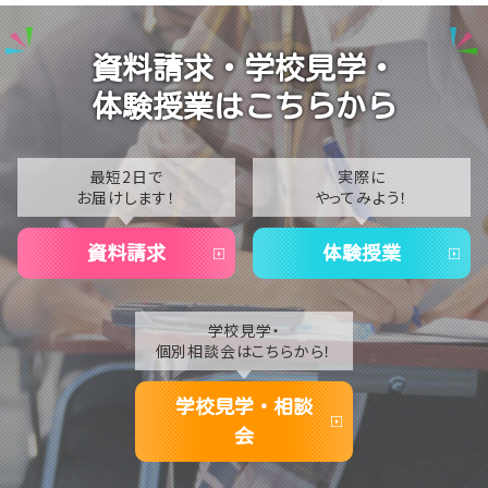
2024
【高崎】近況報告
2023
資料請求・学校見学・
【高崎】New☆音楽レッスン
2022
体験授業はこちらから
2021
2020
最短2日で
実際に
お届けします！
やってみよう！
資料請求
体験授業
学校見学・
個別相談会はこちらから！
学校見学・相談
会