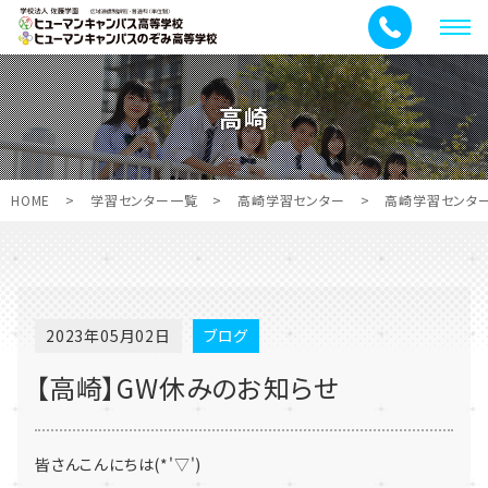
メ
ニ
ュ
高崎
ー
HOME
>
学習センター一覧
>
高崎学習センター
>
高崎学習センタ
2023年05月02日
ブログ
【高崎】GW休みのお知らせ
皆さんこんにちは(*'▽')