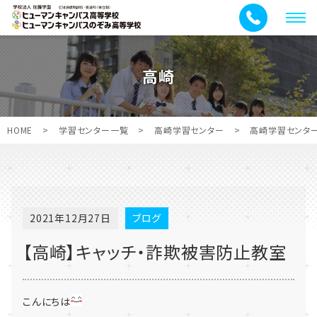
メ
ニ
ュ
高崎
ー
HOME
>
学習センター一覧
>
高崎学習センター
>
高崎学習センタ
2021年12月27日
ブログ
【高崎】キャッチ・詐欺被害防止教室
こんにちは