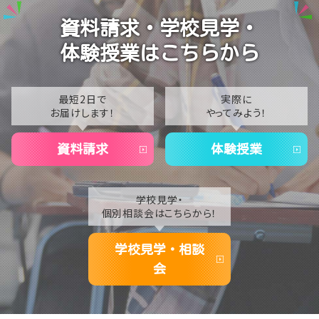
2023
資料請求・学校見学・
【高崎】New☆音楽レッスン
2022
体験授業はこちらから
2021
2020
最短2日で
実際に
お届けします！
やってみよう！
資料請求
体験授業
学校見学・
個別相談会はこちらから！
学校見学・相談
会