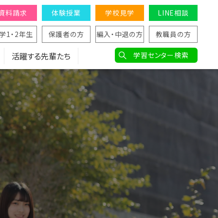
資料請求
体験授業
学校見学
LINE相談
学1・2年生
保護者の方
編入・中退の方
教職員の方
活躍する先輩たち
学習センター検索