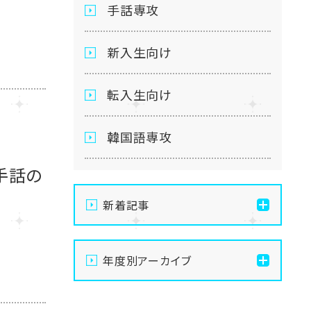
手話専攻
新入生向け
転入生向け
韓国語専攻
！手話の
新着記事
【札幌大通】夏祭りまであと
年度別アーカイブ
8日！お化け屋敷準備👻ビ
ニール袋コーデが大人
2026
気！？✨