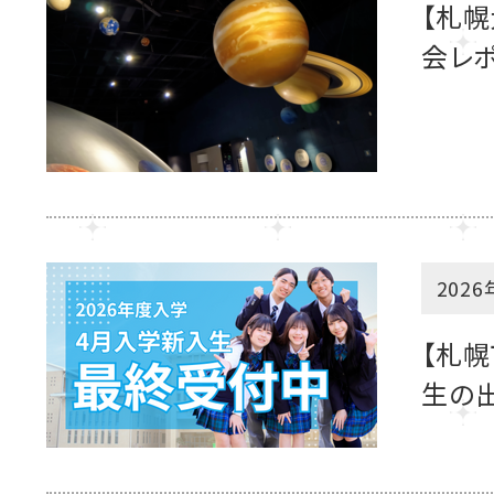
【札
会レ
2026
【札幌
生の出