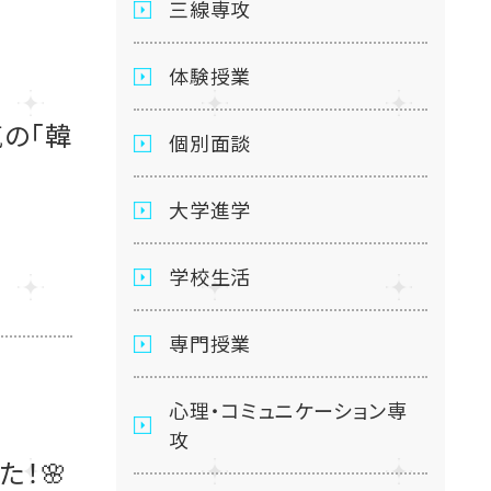
三線専攻
体験授業
気の「韓
個別面談
大学進学
学校生活
専門授業
心理・コミュニケーション専
攻
！🌸