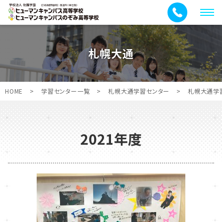
メ
ニ
ュ
札幌大通
ー
HOME
>
学習センター一覧
>
札幌大通学習センター
>
札幌大通学
2021年度