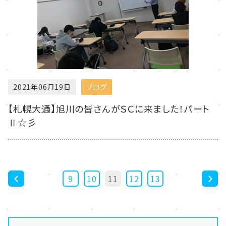
2021年06月19日
ブログ
【札幌大通】旭川の皆さんがＳＣに来ました！パート
Ⅱ☆彡
9
10
11
12
13
<
>