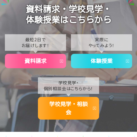
2024
資料請求・学校見学・
【札幌大通】2021年度卒業証書授与(*'▽')
2023
体験授業はこちらから
2022
2021
最短2日で
実際に
お届けします！
やってみよう！
2020
資料請求
体験授業
学校見学・
個別相談会はこちらから！
学校見学・相談
会