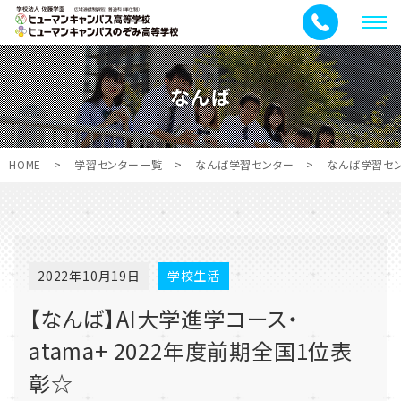
メ
ニ
ュ
なんば
ー
HOME
>
学習センター一覧
>
なんば学習センター
>
なんば学習セ
2022年10月19日
学校生活
【なんば】AI大学進学コース・
atama+ 2022年度前期全国1位表
彰☆