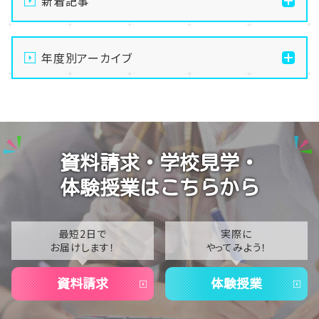
新着記事
【なんば】体験授業で高級感のあるマンゴータルト作り
ました！🥭✨
年度別アーカイブ
【なんば】キラリと輝く宝物✨「光るハーバリウム」作り
2026
に挑戦しました！
2025
【なんば】校舎紹介の「自習室編」✨
2024
【なんば】笑顔が溢れたオープンスクール😊在校生の
資料請求・学校見学・
温かいお出迎えで素敵な1日に🌷
2023
体験授業はこちらから
【なんば】夏季休校期間のお知らせ🍉
2022
2021
最短2日で
実際に
お届けします！
やってみよう！
2020
資料請求
体験授業