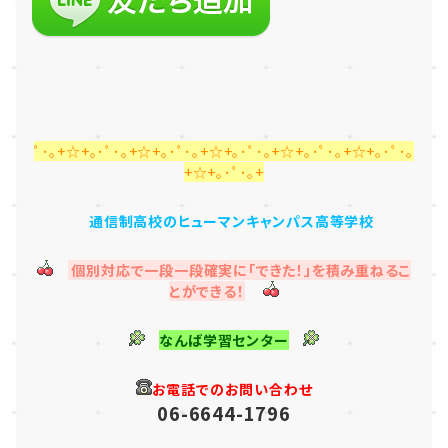
ﾟ･｡+☆+｡･ﾟ･｡+☆+｡･ﾟ･｡+☆+｡･ﾟ･｡+☆+｡･ﾟ･｡+☆+｡･ﾟ･｡
+☆+｡･ﾟ･｡+
通信制高校のヒューマンキャンパス高等学校
個別対応で一段一段確実に「できた！」を積み重ねるこ
とができる！
なんば学習センター
お電話でのお問い合わせ
06-6644-1796