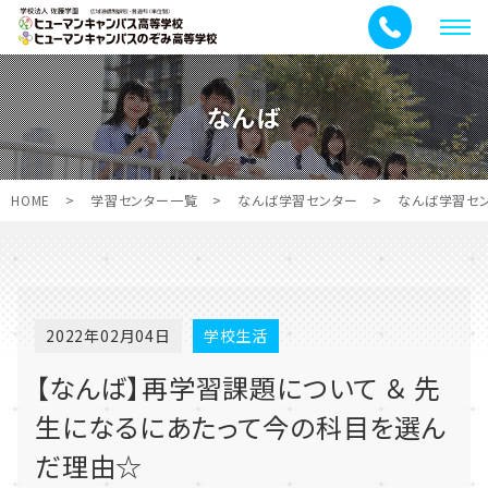
メ
ニ
ュ
なんば
ー
HOME
>
学習センター一覧
>
なんば学習センター
>
なんば学習セ
2022年02月04日
学校生活
【なんば】再学習課題について ＆ 先
生になるにあたって今の科目を選ん
だ理由☆