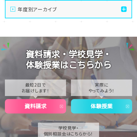
に挑戦しました！
年度別アーカイブ
【なんば】校舎紹介の「自習室編」✨
2026
【なんば】笑顔が溢れたオープンスクール😊在校生の
2025
温かいお出迎えで素敵な1日に🌷
2024
【なんば】夏季休校期間のお知らせ🍉
資料請求・学校見学・
2023
【なんば】抜群のアクセス！なんば学習センターは駅チ
体験授業はこちらから
カ通学が叶います✨
2022
2021
最短2日で
実際に
お届けします！
やってみよう！
2020
資料請求
体験授業
学校見学・
個別相談会はこちらから！