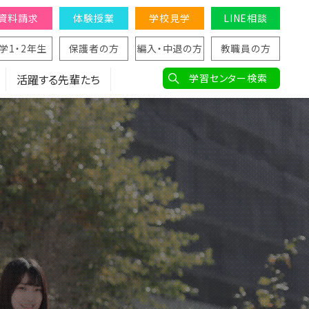
資料請求
体験授業
学校見学
LINE相談
学1・2年生
保護者の方
編入・中退の方
教職員の方
活躍する先輩たち
学習センター検索