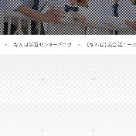
>
なんば学習センターブログ
>
【なんば】英会話コー