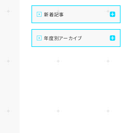
新着記事
【なんば】キラリと輝く宝物
年度別アーカイブ
✨「光るハーバリウム」作り
に挑戦しました！
2026
【なんば】校舎紹介の「自習
2025
室編」✨
2024
【なんば】笑顔が溢れたオ
ープンスクール😊在校生の
温かいお出迎えで素敵な1
2023
日に🌷
2022