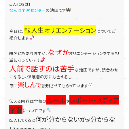
こんにちは！
なんば学習センター
の池田です
転入生オリエンテーション
今日は、
についてご
紹介します
なぜか
題名にもありますが、
オリエンテーションをする担
当になっています
人前で話すのは苦手
な池田ですが、顔合わせ
になるし、保護者の方にも会えるし
楽しんで
毎回
説明させてもらっています
ルール
レポート・メディア
伝える内容は学校の
や
学習
についてです
何が分からないか
分からな
転入してくると
が
い