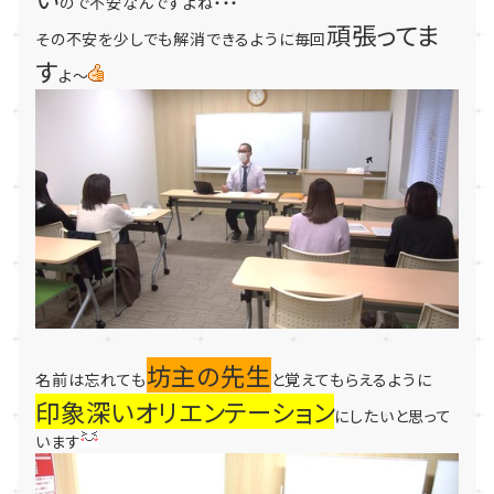
ので不安なんですよね・・・
頑張ってま
その不安を少しでも解消できるように毎回
す
よ～
坊主の先生
名前は忘れても
と覚えてもらえるように
印象深いオリエンテーション
にしたいと思って
います