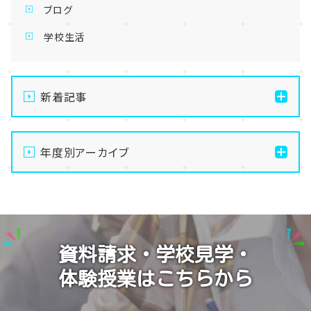
ブログ
学校生活
新着記事
【なんば】体験授業で高級感のあるマンゴータルト作り
ました！🥭✨
年度別アーカイブ
【なんば】キラリと輝く宝物✨「光るハーバリウム」作り
2026
に挑戦しました！
2025
【なんば】校舎紹介の「自習室編」✨
2024
【なんば】笑顔が溢れたオープンスクール😊在校生の
資料請求・学校見学・
温かいお出迎えで素敵な1日に🌷
2023
体験授業はこちらから
【なんば】夏季休校期間のお知らせ🍉
2022