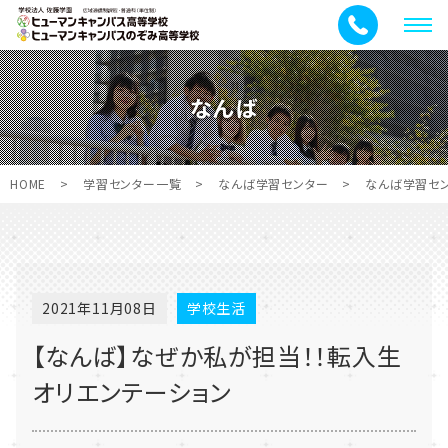
メ
ニ
ュ
なんば
ー
HOME
>
学習センター一覧
>
なんば学習センター
>
なんば学習セ
2021年11月08日
学校生活
【なんば】なぜか私が担当！！転入生
オリエンテーション