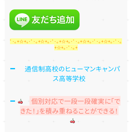
ﾟ･｡+☆+｡･ﾟ･｡+☆+｡･ﾟ･｡+☆+｡･ﾟ･｡+☆+｡･ﾟ･｡+☆+｡･ﾟ･｡
+☆+｡･ﾟ･｡+
通信制高校のヒューマンキャンパ
ス高等学校
個別対応で一段一段確実に「で
きた！」を積み重ねることができる！