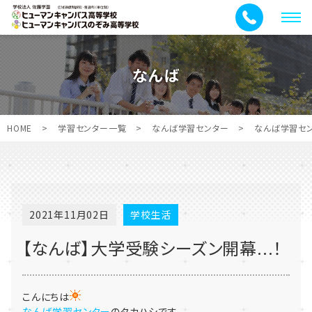
メ
ニ
ュ
なんば
ー
HOME
>
学習センター一覧
>
なんば学習センター
>
なんば学習セ
2021年11月02日
学校生活
【なんば】大学受験シーズン開幕...！
こんにちは
なんば学習センター
のタカハシです