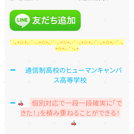
ﾟ･｡+☆+｡･ﾟ･｡+☆+｡･ﾟ･｡+☆+｡･ﾟ･｡+☆+｡･ﾟ･｡+☆+｡･ﾟ･｡
+☆+｡･ﾟ･｡+
通信制高校のヒューマンキャンパ
ス高等学校
個別対応で一段一段確実に「で
きた！」を積み重ねることができる！