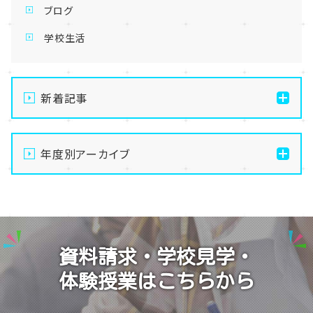
ブログ
学校生活
新着記事
【なんば】体験授業で高級感のあるマンゴータルト作り
ました！🥭✨
年度別アーカイブ
【なんば】キラリと輝く宝物✨「光るハーバリウム」作り
2026
に挑戦しました！
2025
【なんば】校舎紹介の「自習室編」✨
2024
【なんば】笑顔が溢れたオープンスクール😊在校生の
資料請求・学校見学・
温かいお出迎えで素敵な1日に🌷
2023
体験授業はこちらから
【なんば】夏季休校期間のお知らせ🍉
2022