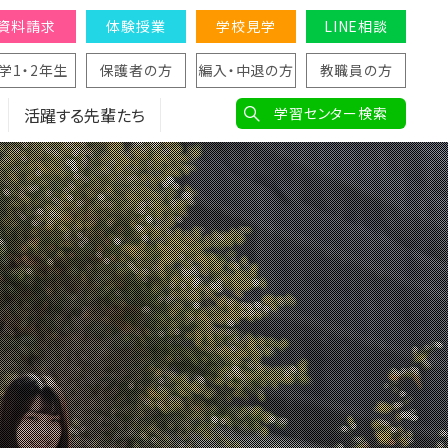
資料請求
体験授業
学校見学
LINE相談
学1・2年生
保護者の方
編入・中退の方
教職員の方
活躍する先輩たち
学習センター検索