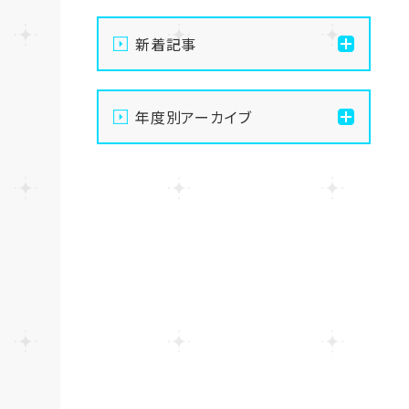
新着記事
【なんば】キラリと輝く宝物
年度別アーカイブ
✨「光るハーバリウム」作り
に挑戦しました！
2026
【なんば】校舎紹介の「自習
2025
室編」✨
2024
【なんば】笑顔が溢れたオ
ープンスクール😊在校生の
温かいお出迎えで素敵な1
2023
日に🌷
2022