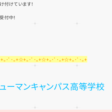
受け付けています！
談受付中！
+｡･ﾟ･｡+☆+｡･ﾟ･｡+☆+｡･ﾟ･｡+☆+｡･ﾟ･｡+
ューマンキャンパス高等学校