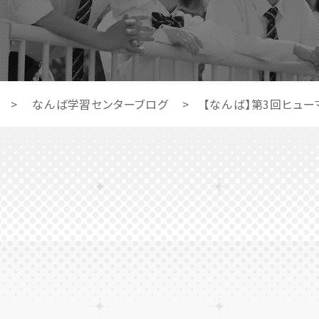
>
なんば学習センターブログ
>
【なんば】第3回ヒュー