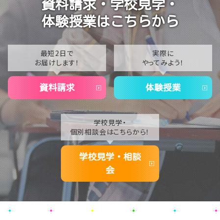
資料請求・学校見学・
温かいお出迎えで素敵な1日に🌷
2023
体験授業はこちらから
【なんば】夏季休校期間のお知らせ🍉
2022
2021
最短2日で
実際に
お届けします！
やってみよう！
2020
資料請求
体験授業
学校見学・
個別相談会はこちらから！
学校見学・相談
会