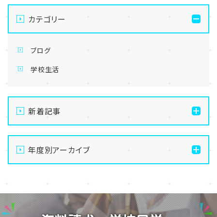
カテゴリー
ブログ
学校生活
新着記事
【なんば】体験授業で高級感のあるマンゴータルト作り
ました！🥭✨
年度別アーカイブ
【なんば】キラリと輝く宝物✨「光るハーバリウム」作り
2026
に挑戦しました！
2025
【なんば】校舎紹介の「自習室編」✨
2024
【なんば】笑顔が溢れたオープンスクール😊在校生の