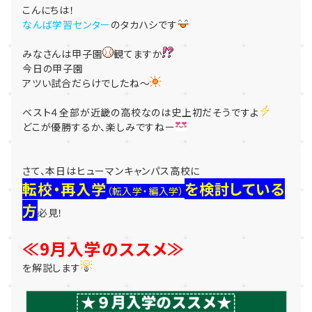
こんにちは！
なんば学習センター
のタカハシです
みなさんは甲子園
観てますか
今日の甲子園
アツい試合だらけでしたね～
ベスト４全部が近畿の高校なのは史上初だそうですよ
どこが優勝するか、楽しみですねー
さて、本日はヒューマンキャンパス高校に
転校・再入学
を検討している
（転入学・編入学）
方
必見！
≪9月入学のススメ≫
を解説します