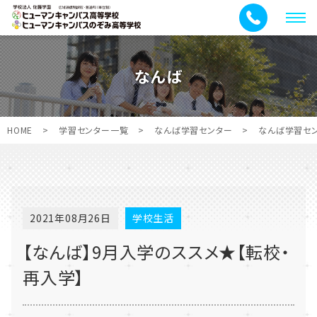
メ
ニ
ュ
なんば
ー
HOME
>
学習センター一覧
>
なんば学習センター
>
なんば学習セ
2021年08月26日
学校生活
【なんば】9月入学のススメ★【転校・
再入学】