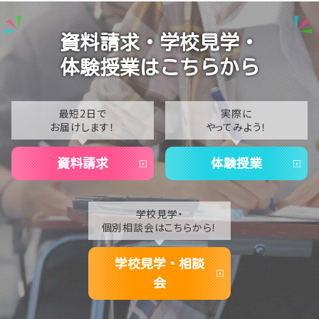
2025
【なんば】校舎紹介の「自習室編」✨
2024
【なんば】笑顔が溢れたオープンスクール😊在校生の
資料請求・学校見学・
温かいお出迎えで素敵な1日に🌷
2023
体験授業はこちらから
【なんば】夏季休校期間のお知らせ🍉
2022
2021
最短2日で
実際に
お届けします！
やってみよう！
2020
資料請求
体験授業
学校見学・
個別相談会はこちらから！
学校見学・相談
会