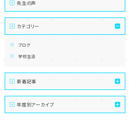
先生の声
カテゴリー
ブログ
学校生活
新着記事
【なんば】体験授業で高級感のあるマンゴータルト作り
ました！🥭✨
年度別アーカイブ
【なんば】キラリと輝く宝物✨「光るハーバリウム」作り
2026
に挑戦しました！