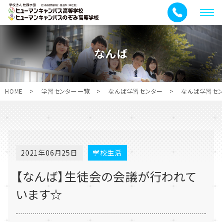
メ
ニ
ュ
なんば
ー
HOME
>
学習センター一覧
>
なんば学習センター
>
なんば学習セ
2021年06月25日
学校生活
【なんば】生徒会の会議が行われて
います☆