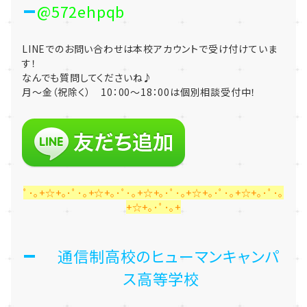
@572ehpqb
LINEでのお問い合わせは本校アカウントで受け付けていま
す！
なんでも質問してくださいね♪
月～金（祝除く） 10：00～18：00は個別相談受付中！
ﾟ･｡+☆+｡･ﾟ･｡+☆+｡･ﾟ･｡+☆+｡･ﾟ･｡+☆+｡･ﾟ･｡+☆+｡･ﾟ･｡
+☆+｡･ﾟ･｡+
通信制高校のヒューマンキャンパ
ス高等学校