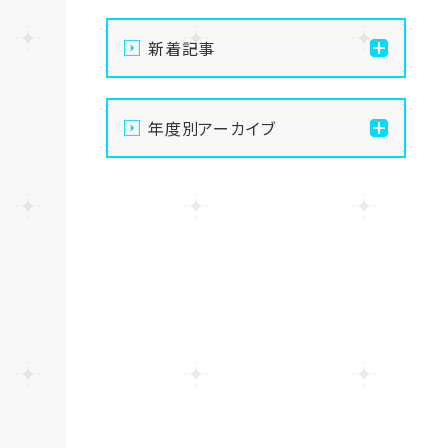
新着記事
【なんば】体験授業で高級
年度別アーカイブ
感のあるマンゴータルト作
りました！🥭✨
2026
【なんば】キラリと輝く宝物
2025
✨「光るハーバリウム」作り
に挑戦しました！
2024
【なんば】校舎紹介の「自習
室編」✨
2023
【なんば】笑顔が溢れたオ
2022