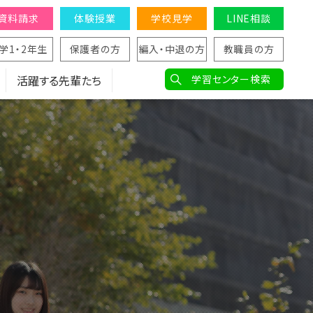
資料請求
体験授業
学校見学
LINE相談
学1・2年生
保護者の方
編入・中退の方
教職員の方
活躍する先輩たち
学習センター検索