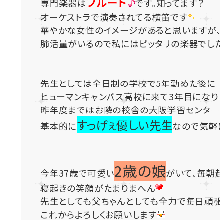
フルート
専門楽器は
です。知ってます？
オーケストラで演奏されてる横笛です
華やかな女性のイメージがあると思いますが
肺活量がいるので私にはピッタリの楽器でし
先生としては全日制の学校で5年勤めた後に
ヒューマンキャンパス高校に来て3年目になり
昨年度まではお隣の校舎の大阪学習センター
すっげぇ優しい先生
基本的に
なので気軽
2歳の娘
今年37歳で可愛い
がいて、毎朝
寝起きの笑顔がたまりまへん
先生としても父ちゃんとしても全力で毎日頑
これからよろしくお願いします