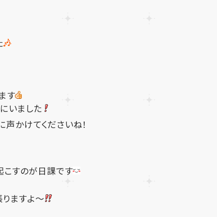
、
た
ます
にいました
に声かけてくださいね！
起こすのが日課です
張りますよ～