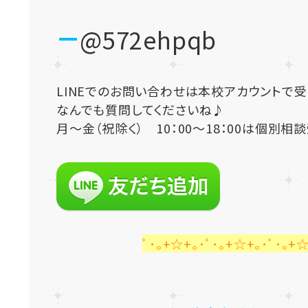
@572ehpqb
LINEでのお問い合わせは本校アカウントで
なんでも質問してくださいね♪
月～金（祝除く） 10：00～18：00は個別相
ﾟ･｡+☆+｡･ﾟ･｡+☆+｡･ﾟ･｡+☆