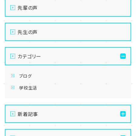
先輩の声
先生の声
カテゴリー
ブログ
学校生活
新着記事
【なんば】キラリと輝く宝物✨「光るハーバリウム」作り
に挑戦しました！