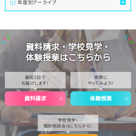
年度別アーカイブ
【なんば】校舎紹介の「自習室編」✨
2026
【なんば】笑顔が溢れたオープンスクール😊在校生の
2025
温かいお出迎えで素敵な1日に🌷
2024
【なんば】夏季休校期間のお知らせ🍉
資料請求・学校見学・
2023
【なんば】抜群のアクセス！なんば学習センターは駅チ
体験授業はこちらから
カ通学が叶います✨
2022
2021
最短2日で
実際に
お届けします！
やってみよう！
2020
資料請求
体験授業
学校見学・
個別相談会はこちらから！