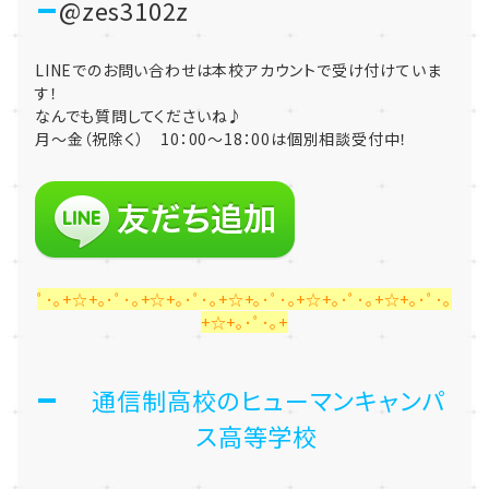
@zes3102z
LINEでのお問い合わせは本校アカウントで受け付けていま
す！
なんでも質問してくださいね♪
月～金（祝除く） 10：00～18：00は個別相談受付中！
ﾟ･｡+☆+｡･ﾟ･｡+☆+｡･ﾟ･｡+☆+｡･ﾟ･｡+☆+｡･ﾟ･｡+☆+｡･ﾟ･｡
+☆+｡･ﾟ･｡+
通信制高校のヒューマンキャンパ
ス高等学校