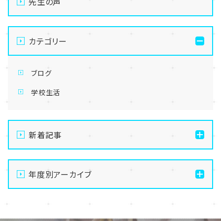
先生の声
カテゴリー
ブログ
学校生活
新着記事
【なんば】キラリと輝く宝物✨「光るハーバリウム」作り
に挑戦しました！
年度別アーカイブ
【なんば】校舎紹介の「自習室編」✨
2026
【なんば】笑顔が溢れたオープンスクール😊在校生の
2025
温かいお出迎えで素敵な1日に🌷