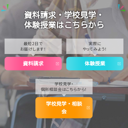
2024
【なんば】夏季休校期間のお知らせ🍉
資料請求・学校見学・
2023
【なんば】抜群のアクセス！なんば学習センターは駅チ
体験授業はこちらから
カ通学が叶います✨
2022
2021
最短2日で
実際に
お届けします！
やってみよう！
2020
資料請求
体験授業
学校見学・
個別相談会はこちらから！
学校見学・相談
会