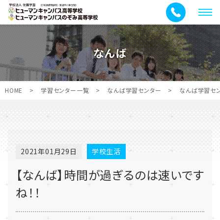
メ
ニ
ュ
なんば
ー
HOME
>
学習センター一覧
>
なんば学習センター
>
なんば学習セ
2021年01月29日
学校生活
【なんば】時間が過ぎるのは速いです
ね！！