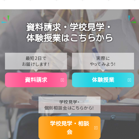
【なんば】笑顔が溢れたオープンスクール😊在校生の
2025
温かいお出迎えで素敵な1日に🌷
2024
【なんば】夏季休校期間のお知らせ🍉
資料請求・学校見学・
2023
【なんば】抜群のアクセス！なんば学習センターは駅チ
体験授業はこちらから
カ通学が叶います✨
2022
2021
最短2日で
実際に
お届けします！
やってみよう！
2020
資料請求
体験授業
学校見学・
個別相談会はこちらから！
学校見学・相談
会