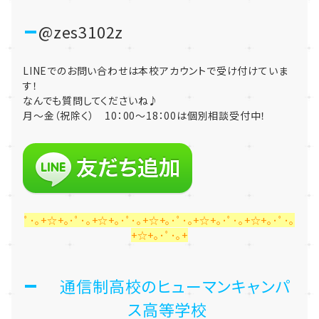
@zes3102z
LINEでのお問い合わせは本校アカウントで受け付けていま
す！
なんでも質問してくださいね♪
月～金（祝除く） 10：00～18：00は個別相談受付中！
ﾟ･｡+☆+｡･ﾟ･｡+☆+｡･ﾟ･｡+☆+｡･ﾟ･｡+☆+｡･ﾟ･｡+☆+｡･ﾟ･｡
+☆+｡･ﾟ･｡+
通信制高校のヒューマンキャンパ
ス高等学校