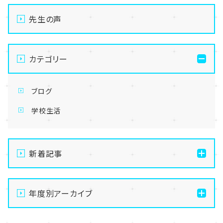
先生の声
カテゴリー
ブログ
学校生活
新着記事
【なんば】キラリと輝く宝物✨「光るハーバリウム」作り
に挑戦しました！
年度別アーカイブ
【なんば】校舎紹介の「自習室編」✨
2026