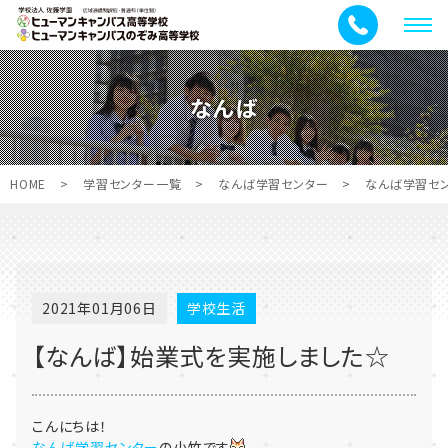
メ
ニ
ュ
なんば
ー
HOME
>
学習センター一覧
>
なんば学習センター
>
なんば学習セ
2021年01月06日
学校生活
【なんば】始業式を実施しました☆
こんにちは！
なんば学習センター
の小竹です