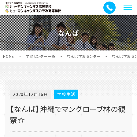
メ
ニ
ュ
なんば
ー
HOME
>
学習センター一覧
>
なんば学習センター
>
なんば学習セ
2020年12月16日
学校生活
【なんば】沖縄でマングローブ林の観
察☆