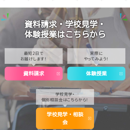
2025
【なんば】校舎紹介の「自習室編」✨
2024
【なんば】笑顔が溢れたオープンスクール😊在校生の
資料請求・学校見学・
温かいお出迎えで素敵な1日に🌷
2023
体験授業はこちらから
【なんば】夏季休校期間のお知らせ🍉
2022
2021
最短2日で
実際に
お届けします！
やってみよう！
2020
資料請求
体験授業
学校見学・
個別相談会はこちらから！
学校見学・相談
会