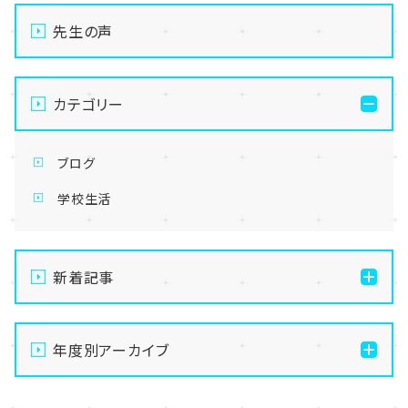
先生の声
カテゴリー
ブログ
学校生活
新着記事
【なんば】体験授業で高級感のあるマンゴータルト作り
ました！🥭✨
年度別アーカイブ
【なんば】キラリと輝く宝物✨「光るハーバリウム」作り
2026
に挑戦しました！