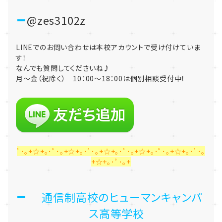
@zes3102z
LINEでのお問い合わせは本校アカウントで受け付けていま
す！
なんでも質問してくださいね♪
月～金（祝除く） 10：00～18：00は個別相談受付中！
ﾟ･｡+☆+｡･ﾟ･｡+☆+｡･ﾟ･｡+☆+｡･ﾟ･｡+☆+｡･ﾟ･｡+☆+｡･ﾟ･｡
+☆+｡･ﾟ･｡+
通信制高校のヒューマンキャンパ
ス高等学校