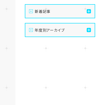
新着記事
【なんば】体験授業で高級
年度別アーカイブ
感のあるマンゴータルト作
りました！🥭✨
2026
【なんば】キラリと輝く宝物
2025
✨「光るハーバリウム」作り
に挑戦しました！
2024
【なんば】校舎紹介の「自習
室編」✨
2023
【なんば】笑顔が溢れたオ
2022