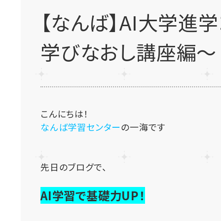
【なんば】AI大学進
学びなおし講座編～
こんにちは！
なんば学習センター
の一海です
先日のブログで、
AI学習で基礎力UP！