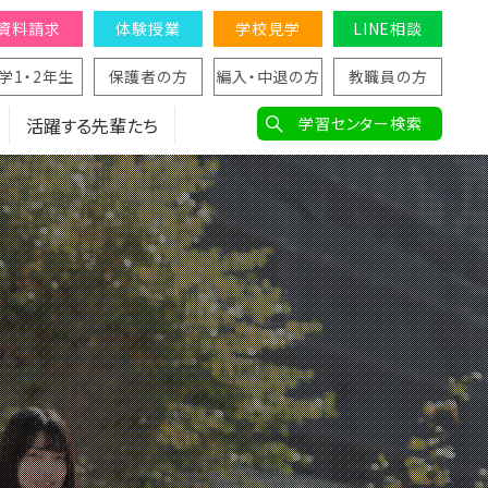
資料請求
体験授業
学校見学
LINE相談
学1・2年生
保護者の方
編入・中退の方
教職員の方
活躍する先輩たち
学習センター検索