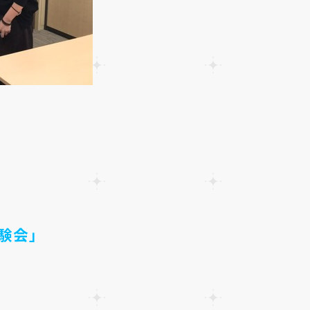
験会」
！