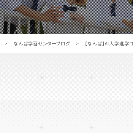
>
なんば学習センターブログ
>
【なんば】AI大学進