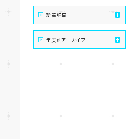
新着記事
【なんば】体験授業で高級
年度別アーカイブ
感のあるマンゴータルト作
りました！🥭✨
2026
【なんば】キラリと輝く宝物
2025
✨「光るハーバリウム」作り
に挑戦しました！
2024
【なんば】校舎紹介の「自習
室編」✨
2023
【なんば】笑顔が溢れたオ
2022