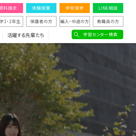
資料請求
体験授業
学校見学
LINE相談
学1・2年生
保護者の方
編入・中退の方
教職員の方
活躍する先輩たち
学習センター検索