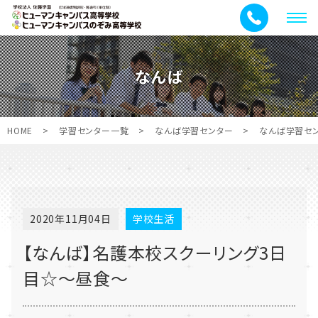
メ
ニ
ュ
なんば
ー
HOME
>
学習センター一覧
>
なんば学習センター
>
なんば学習セ
2020年11月04日
学校生活
【なんば】名護本校スクーリング3日
目☆～昼食～