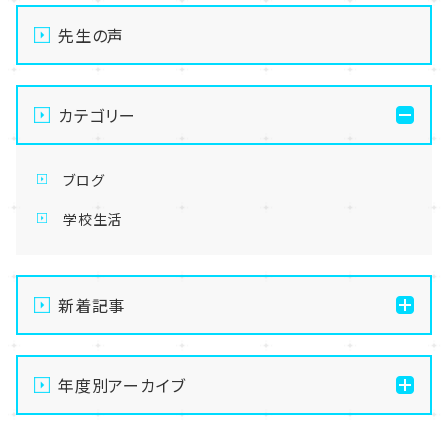
先生の声
カテゴリー
ブログ
学校生活
新着記事
【なんば】キラリと輝く宝物✨「光るハーバリウム」作り
に挑戦しました！
年度別アーカイブ
【なんば】校舎紹介の「自習室編」✨
2026