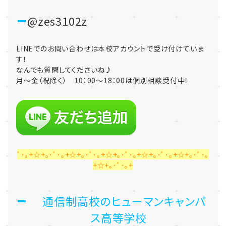
@zes3102z
LINEでのお問い合わせは本校アカウントで受け付けていま
す！
なんでも質問してくださいね♪
月～金（祝除く） 10：00～18：00は個別相談受付中！
ﾟ･｡+☆+｡･ﾟ･｡+☆+｡･ﾟ･｡+☆+｡･ﾟ･｡+☆+｡･ﾟ･｡+☆+｡･ﾟ･｡
+☆+｡･ﾟ･｡+
通信制高校のヒューマンキャンパ
ス高等学校