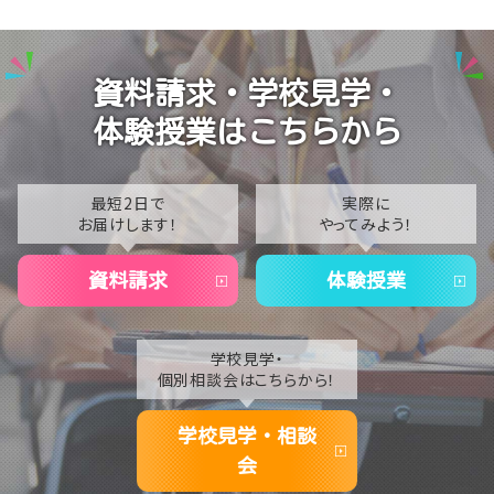
【なんば】笑顔が溢れたオープンスクール😊在校生の
2025
温かいお出迎えで素敵な1日に🌷
2024
【なんば】夏季休校期間のお知らせ🍉
資料請求・学校見学・
2023
【なんば】抜群のアクセス！なんば学習センターは駅チ
体験授業はこちらから
カ通学が叶います✨
2022
2021
最短2日で
実際に
お届けします！
やってみよう！
2020
資料請求
体験授業
学校見学・
個別相談会はこちらから！
学校見学・相談
会