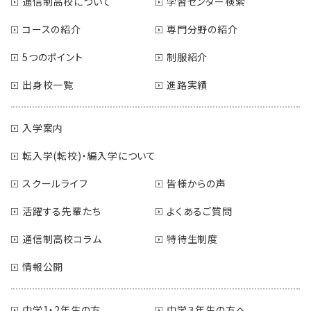
通信制高校について
学習センター検索
コースの紹介
専門分野の紹介
5つのポイント
制服紹介
出身校一覧
進路実績
入学案内
転入学(転校)・編入学について
スクールライフ
皆様からの声
活躍する先輩たち
よくあるご質問
通信制高校コラム
特待生制度
情報公開
中学1・2年生の方
中学３年生の方へ