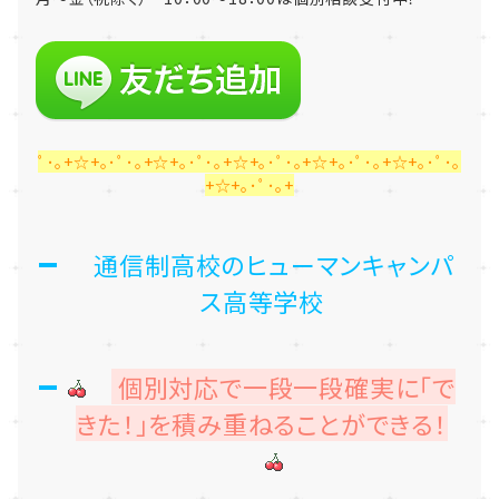
ﾟ･｡+☆+｡･ﾟ･｡+☆+｡･ﾟ･｡+☆+｡･ﾟ･｡+☆+｡･ﾟ･｡+☆+｡･ﾟ･｡
+☆+｡･ﾟ･｡+
通信制高校のヒューマンキャンパ
ス高等学校
個別対応で一段一段確実に「で
きた！」を積み重ねることができる！