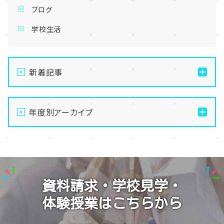
ブログ
学校生活
新着記事
【なんば】体験授業で高級感のあるマンゴータルト作り
ました！🥭✨
年度別アーカイブ
【なんば】キラリと輝く宝物✨「光るハーバリウム」作り
2026
に挑戦しました！
2025
【なんば】校舎紹介の「自習室編」✨
2024
【なんば】笑顔が溢れたオープンスクール😊在校生の
資料請求・学校見学・
温かいお出迎えで素敵な1日に🌷
2023
体験授業はこちらから
【なんば】夏季休校期間のお知らせ🍉
2022