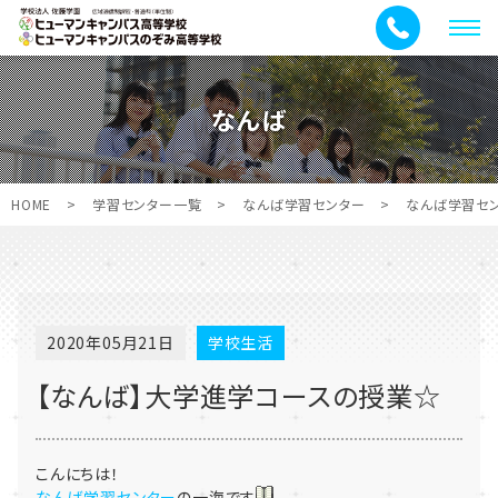
メ
ニ
ュ
なんば
ー
HOME
>
学習センター一覧
>
なんば学習センター
>
なんば学習セ
2020年05月21日
学校生活
【なんば】大学進学コースの授業☆
こんにちは！
なんば学習センター
の一海です