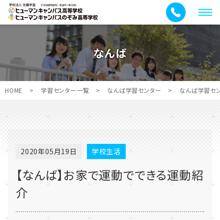
メ
ニ
ュ
なんば
ー
HOME
>
学習センター一覧
>
なんば学習センター
>
なんば学習セ
2020年05月19日
学校生活
【なんば】お家で運動でできる運動紹
介