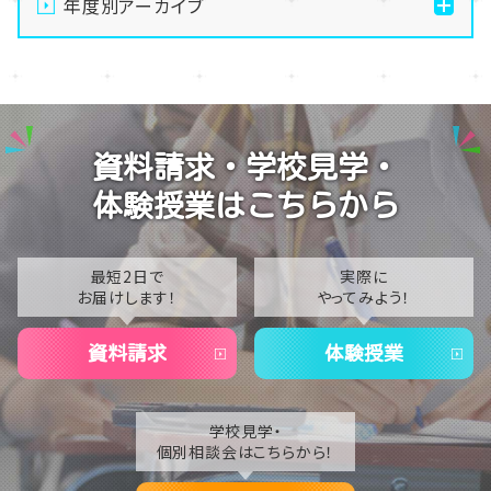
年度別アーカイブ
【なんば】キラリと輝く宝物✨「光るハーバリウム」作り
2026
に挑戦しました！
2025
【なんば】校舎紹介の「自習室編」✨
2024
【なんば】笑顔が溢れたオープンスクール😊在校生の
資料請求・学校見学・
温かいお出迎えで素敵な1日に🌷
2023
体験授業はこちらから
【なんば】夏季休校期間のお知らせ🍉
2022
2021
最短2日で
実際に
お届けします！
やってみよう！
2020
資料請求
体験授業
学校見学・
個別相談会はこちらから！