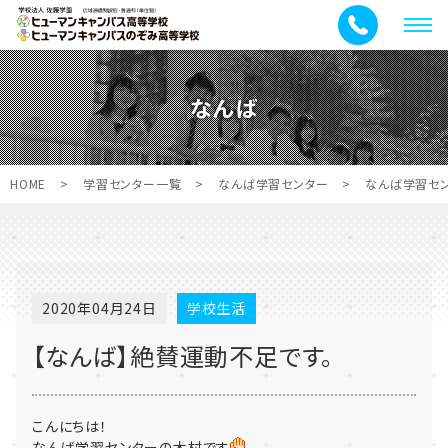
メ
ニ
ュ
なんば
ー
HOME
>
学習センター一覧
>
なんば学習センター
>
なんば学習セ
2020年04月24日
学校生活
【なんば】絶賛運動不足です。
こんにちは！
なんば学習センターの木村です