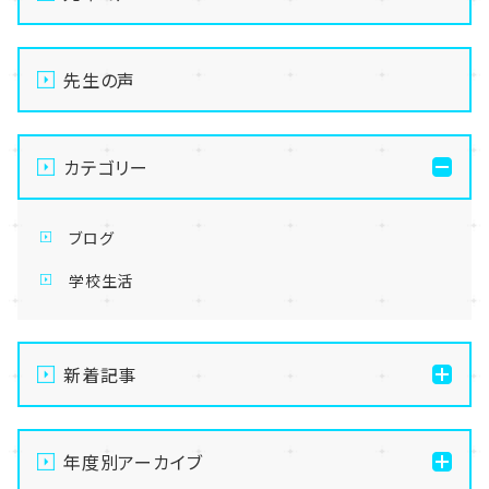
先生の声
カテゴリー
ブログ
学校生活
新着記事
【なんば】体験授業で高級感のあるマンゴータルト作り
ました！🥭✨
年度別アーカイブ