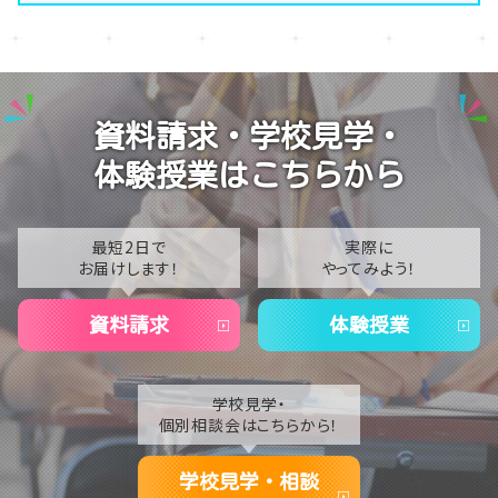
【なんば】キラリと輝く宝物✨「光るハーバリウム」作り
2026
に挑戦しました！
2025
【なんば】校舎紹介の「自習室編」✨
2024
【なんば】笑顔が溢れたオープンスクール😊在校生の
資料請求・学校見学・
温かいお出迎えで素敵な1日に🌷
2023
体験授業はこちらから
【なんば】夏季休校期間のお知らせ🍉
2022
2021
最短2日で
実際に
お届けします！
やってみよう！
2020
資料請求
体験授業
学校見学・
個別相談会はこちらから！
学校見学・相談