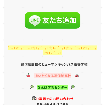
ﾟ･｡+☆+｡･ﾟ･｡+☆+｡･ﾟ･｡+☆+｡･ﾟ･｡+☆+｡･ﾟ･｡+☆+｡･ﾟ･｡
+☆+｡･ﾟ･｡+
通信制高校のヒューマンキャンパス高等学校
通いたくなる通信制高校
なんば学習センター
お電話でのお問い合わせ
06-6644-1796