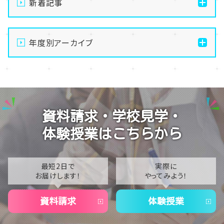
新着記事
【なんば】体験授業で高級感のあるマンゴータルト作り
ました！🥭✨
年度別アーカイブ
【なんば】キラリと輝く宝物✨「光るハーバリウム」作り
2026
に挑戦しました！
2025
【なんば】校舎紹介の「自習室編」✨
2024
【なんば】笑顔が溢れたオープンスクール😊在校生の
資料請求・学校見学・
温かいお出迎えで素敵な1日に🌷
2023
体験授業はこちらから
【なんば】夏季休校期間のお知らせ🍉
2022
2021
最短2日で
実際に
お届けします！
やってみよう！
2020
資料請求
体験授業