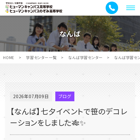
メ
ニ
ュ
なんば
ー
HOME
>
学習センター一覧
>
なんば学習センター
>
なんば学習セ
2026年07月09日
ブログ
【なんば】七夕イベントで笹のデコレ
ーションをしました🎋✨