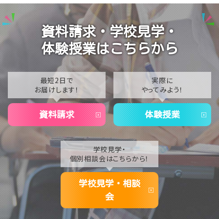
2025
【なんば】校舎紹介の「自習室編」✨
2024
【なんば】笑顔が溢れたオープンスクール😊在校生の
資料請求・学校見学・
温かいお出迎えで素敵な1日に🌷
2023
体験授業はこちらから
【なんば】夏季休校期間のお知らせ🍉
2022
2021
最短2日で
実際に
お届けします！
やってみよう！
2020
資料請求
体験授業
学校見学・
個別相談会はこちらから！
学校見学・相談
会