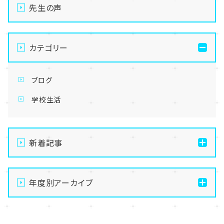
先生の声
カテゴリー
ブログ
学校生活
新着記事
【なんば】体験授業で高級感のあるマンゴータルト作り
ました！🥭✨
年度別アーカイブ
【なんば】キラリと輝く宝物✨「光るハーバリウム」作り
2026
に挑戦しました！