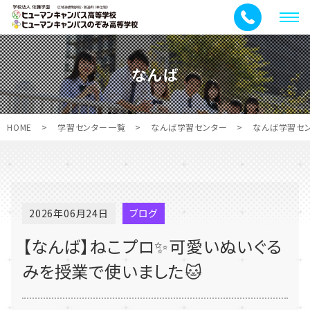
メ
ニ
ュ
なんば
ー
HOME
>
学習センター一覧
>
なんば学習センター
>
なんば学習セ
2026年06月24日
ブログ
【なんば】ねこプロ✨可愛いぬいぐる
みを授業で使いました🐱