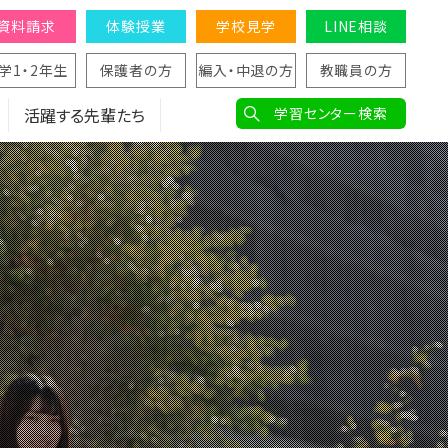
資料請求
体験授業
学校見学
LINE相談
学1・2年生
保護者の方
編入・中退の方
教職員の方
活躍する先輩たち
学習センター検索