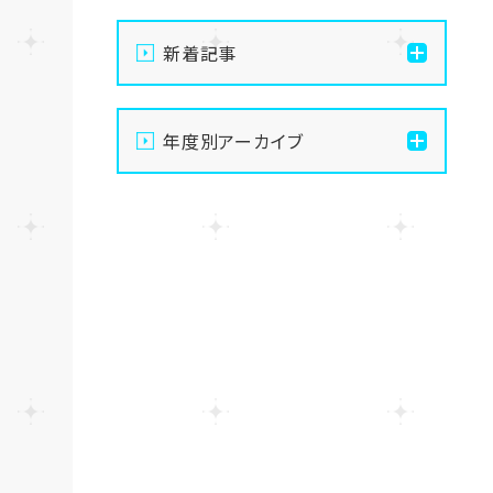
新着記事
【なんば】体験授業で高級
年度別アーカイブ
感のあるマンゴータルト作
りました！🥭✨
2026
【なんば】キラリと輝く宝物
2025
✨「光るハーバリウム」作り
に挑戦しました！
2024
【なんば】校舎紹介の「自習
室編」✨
2023
【なんば】笑顔が溢れたオ
2022