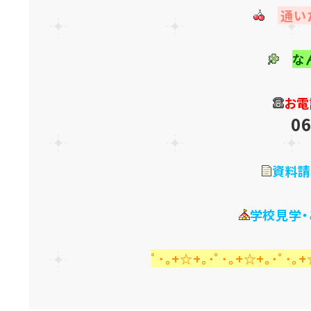
通い
な
お電
06
資料請
学校見学
ﾟ･｡+☆+｡･ﾟ･｡+☆+｡･ﾟ･｡+