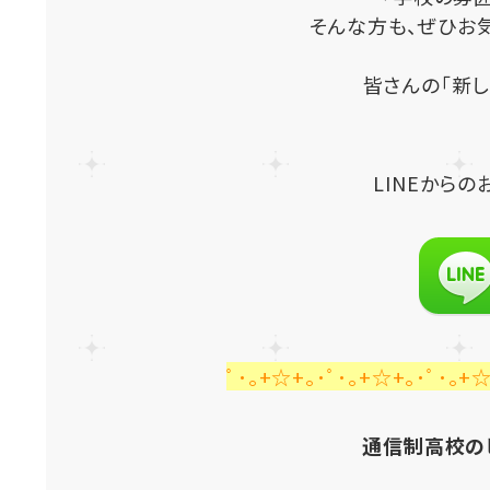
そんな方も、ぜひお
皆さんの「新し
LINE
からの
ﾟ･｡+☆+｡･ﾟ･｡+☆+｡･ﾟ･｡+☆
通信制高校の