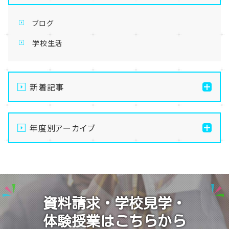
ブログ
学校生活
新着記事
【なんば】体験授業で高級感のあるマンゴータルト作り
ました！🥭✨
年度別アーカイブ
【なんば】キラリと輝く宝物✨「光るハーバリウム」作り
2026
に挑戦しました！
2025
【なんば】校舎紹介の「自習室編」✨
2024
【なんば】笑顔が溢れたオープンスクール😊在校生の
資料請求・学校見学・
温かいお出迎えで素敵な1日に🌷
2023
体験授業はこちらから
【なんば】夏季休校期間のお知らせ🍉