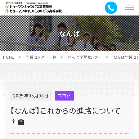
メ
ニ
ュ
なんば
ー
HOME
>
学習センター一覧
>
なんば学習センター
>
なんば学習セ
2025年05月08日
ブログ
【なんば】これからの進路について
👨‍🏫