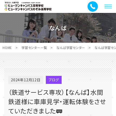
メ
ニ
ュ
なんば
ー
HOME
>
学習センター一覧
>
なんば学習センター
>
なんば学習セ
2024年12月12日
ブログ
（鉄道サービス専攻）【なんば】水間
鉄道様に車庫見学・運転体験をさせ
ていただきました🚃