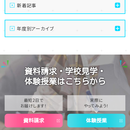
新着記事
【なんば】体験授業で高級感のあるマンゴータルト作り
ました！🥭✨
年度別アーカイブ
【なんば】キラリと輝く宝物✨「光るハーバリウム」作り
2026
に挑戦しました！
2025
【なんば】校舎紹介の「自習室編」✨
2024
【なんば】笑顔が溢れたオープンスクール😊在校生の
資料請求・学校見学・
温かいお出迎えで素敵な1日に🌷
2023
体験授業はこちらから
【なんば】夏季休校期間のお知らせ🍉
2022
2021
最短2日で
実際に
お届けします！
やってみよう！
2020
資料請求
体験授業