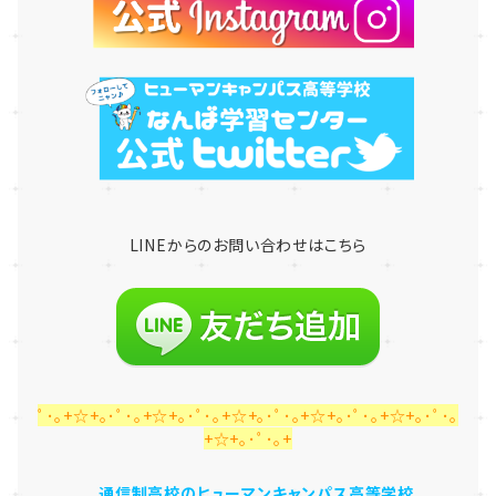
LINE
からのお問い合わせはこちら
ﾟ･｡+☆+｡･ﾟ･｡+☆+｡･ﾟ･｡+☆+｡･ﾟ･｡+☆+｡･ﾟ･｡+☆+｡･ﾟ･｡
+☆+｡･ﾟ･｡+
通信制高校のヒューマンキャンパス高等学校