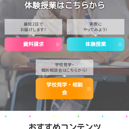
2023
体験授業はこちらから
【なんば】夏季休校期間のお知らせ🍉
2022
2021
最短2日で
実際に
お届けします！
やってみよう！
2020
資料請求
体験授業
学校見学・
個別相談会はこちらから！
学校見学・相談
会
おすすめコンテンツ