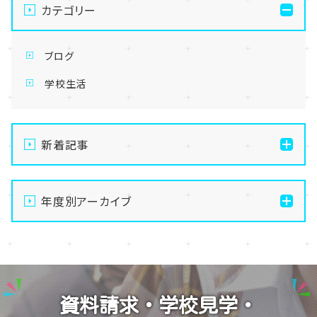
カテゴリー
ブログ
学校生活
新着記事
【なんば】体験授業で高級感のあるマンゴータルト作り
ました！🥭✨
年度別アーカイブ
【なんば】キラリと輝く宝物✨「光るハーバリウム」作り
2026
に挑戦しました！
2025
【なんば】校舎紹介の「自習室編」✨
2024
【なんば】笑顔が溢れたオープンスクール😊在校生の
資料請求・学校見学・
温かいお出迎えで素敵な1日に🌷