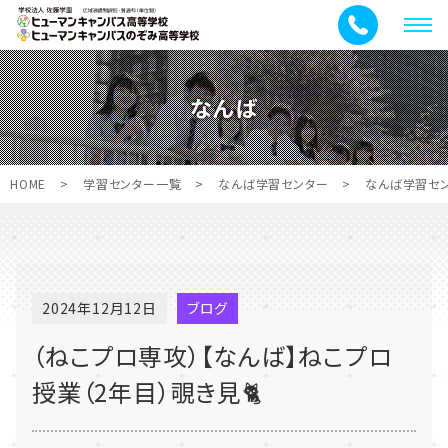
メ
ニ
ュ
なんば
ー
HOME
>
学習センター一覧
>
なんば学習センター
>
なんば学習セ
2024年12月12日
ブログ
（ねこプロ専攻）【なんば】ねこプロ
授業（2年目）覗き見🐈