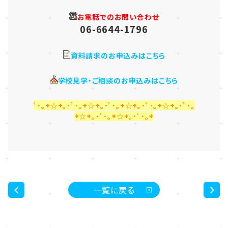
お電話でのお問い合わせ
06-6644-1796
資料請求のお申込みはこちら
学校見学・ご相談のお申込みはこちら
ﾟ･｡+☆+｡･ﾟ･｡+☆+｡･ﾟ･｡+☆+｡･ﾟ･｡+☆+｡･ﾟ･｡
+☆+｡･ﾟ･｡+☆+｡･ﾟ･｡+
一覧に戻る
<
>