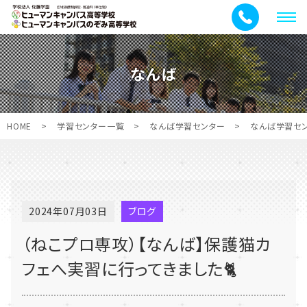
メ
ニ
ュ
なんば
ー
HOME
>
学習センター一覧
>
なんば学習センター
>
なんば学習セ
2024年07月03日
ブログ
（ねこプロ専攻）【なんば】保護猫カ
フェへ実習に行ってきました🐈