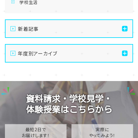
学校生活
新着記事
【なんば】体験授業で高級感のあるマンゴータルト作り
ました！🥭✨
年度別アーカイブ
【なんば】キラリと輝く宝物✨「光るハーバリウム」作り
2026
に挑戦しました！
2025
【なんば】校舎紹介の「自習室編」✨
2024
【なんば】笑顔が溢れたオープンスクール😊在校生の
資料請求・学校見学・
温かいお出迎えで素敵な1日に🌷
2023
体験授業はこちらから
【なんば】夏季休校期間のお知らせ🍉
2022
2021
最短2日で
実際に
お届けします！
やってみよう！