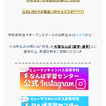
学校見学・学校説明会等のご予約は
公式LINEやお電話、HPからどうぞ(*^^*)
.
学校見学会やオープンスクールのお申込みは
コチラ
から
♡
✦
※お申込みの際には「
校舎」を
大
阪なんば〈進学・通学〉
とご
選択
の上、希望日時をご登録ください🎵
＝＝＝＝＝＝＝＝＝＝＝＝＝＝＝＝＝＝＝＝＝＝