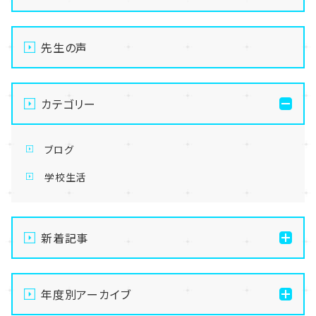
先生の声
カテゴリー
ブログ
学校生活
新着記事
【なんば】キラリと輝く宝物✨「光るハーバリウム」作り
に挑戦しました！
年度別アーカイブ
【なんば】校舎紹介の「自習室編」✨