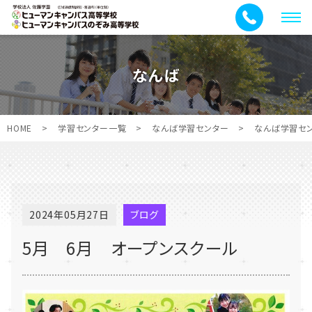
メ
ニ
ュ
なんば
ー
HOME
>
学習センター一覧
>
なんば学習センター
>
なんば学習セ
2024年05月27日
ブログ
5月 6月 オープンスクール