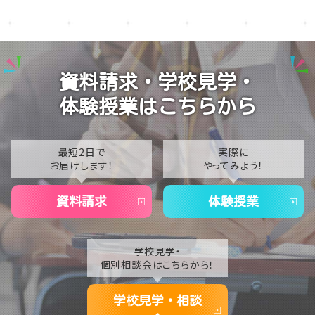
2026
【なんば】笑顔が溢れたオープンスクール😊在校生の
2025
温かいお出迎えで素敵な1日に🌷
2024
【なんば】夏季休校期間のお知らせ🍉
資料請求・学校見学・
2023
【なんば】抜群のアクセス！なんば学習センターは駅チ
体験授業はこちらから
カ通学が叶います✨
2022
2021
最短2日で
実際に
お届けします！
やってみよう！
2020
資料請求
体験授業
学校見学・
個別相談会はこちらから！
学校見学・相談