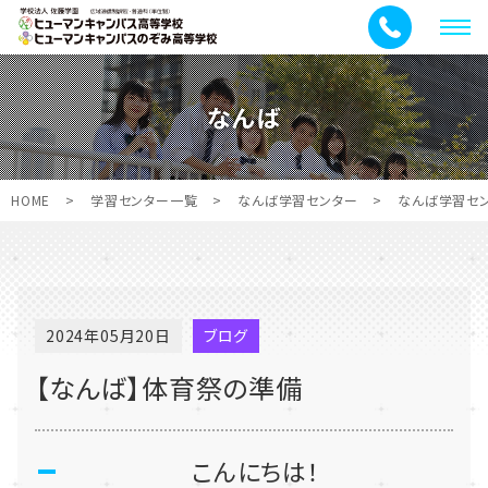
メ
ニ
ュ
なんば
ー
HOME
>
学習センター一覧
>
なんば学習センター
>
なんば学習セ
2024年05月20日
ブログ
【なんば】体育祭の準備
こんにちは！