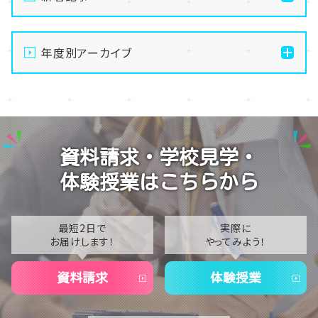
【なんば】キラリと輝く宝物✨「光るハーバリウム」作り
に挑戦しました！
年度別アーカイブ
【なんば】校舎紹介の「自習室編」✨
2026
【なんば】笑顔が溢れたオープンスクール😊在校生の
2025
温かいお出迎えで素敵な1日に🌷
2024
【なんば】夏季休校期間のお知らせ🍉
資料請求・学校見学・
2023
【なんば】抜群のアクセス！なんば学習センターは駅チ
体験授業はこちらから
カ通学が叶います✨
2022
2021
最短2日で
実際に
お届けします！
やってみよう！
2020
資料請求
体験授業