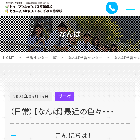
メ
ニ
ュ
なんば
ー
HOME
>
学習センター一覧
>
なんば学習センター
>
なんば学習セ
2024年05月16日
ブログ
（日常）【なんば】最近の色々・・・
こんにちは！