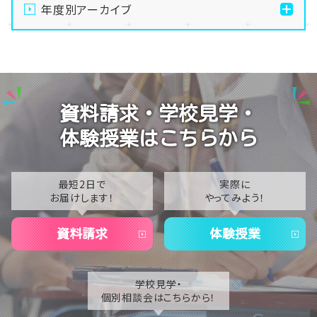
に挑戦しました！
年度別アーカイブ
【なんば】校舎紹介の「自習室編」✨
2026
【なんば】笑顔が溢れたオープンスクール😊在校生の
2025
温かいお出迎えで素敵な1日に🌷
2024
【なんば】夏季休校期間のお知らせ🍉
資料請求・学校見学・
2023
【なんば】抜群のアクセス！なんば学習センターは駅チ
体験授業はこちらから
カ通学が叶います✨
2022
2021
最短2日で
実際に
お届けします！
やってみよう！
2020
資料請求
体験授業
学校見学・
個別相談会はこちらから！