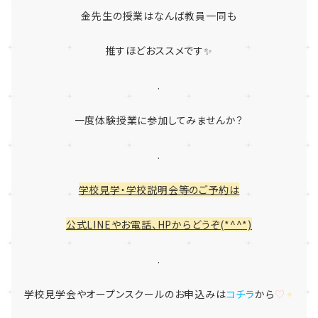
金先生の授業はなんば教員一同も
推すほどおススメです✨
.
一度体験授業に参加してみませんか？
.
学校見学・学校説明会等のご予約は
公式LINEやお電話、HPからどうぞ(*^^*)
.
学校見学会やオープンスクールのお申込みは
コチラ
から
♡
✦