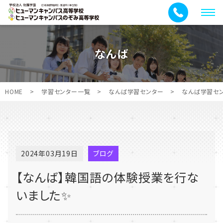
メ
ニ
ュ
なんば
ー
HOME
>
学習センター一覧
>
なんば学習センター
>
なんば学習セ
2024年03月19日
ブログ
【なんば】韓国語の体験授業を行な
いました✨