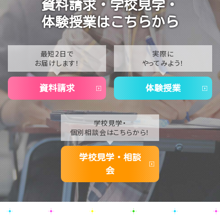
資料請求・学校見学・
温かいお出迎えで素敵な1日に🌷
2023
体験授業はこちらから
【なんば】夏季休校期間のお知らせ🍉
2022
2021
最短2日で
実際に
お届けします！
やってみよう！
2020
資料請求
体験授業
学校見学・
個別相談会はこちらから！
学校見学・相談
会