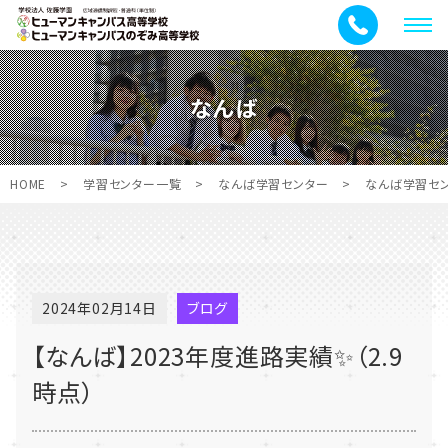
メ
ニ
ュ
なんば
ー
HOME
>
学習センター一覧
>
なんば学習センター
>
なんば学習セ
2024年02月14日
ブログ
【なんば】2023年度進路実績✨（2.9
時点）