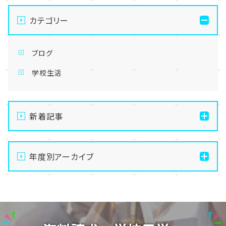
カテゴリー
ブログ
学校生活
新着記事
【なんば】体験授業で高級感のあるマンゴータルト作り
ました！🥭✨
年度別アーカイブ
【なんば】キラリと輝く宝物✨「光るハーバリウム」作り
2026
に挑戦しました！
2025
【なんば】校舎紹介の「自習室編」✨
2024
【なんば】笑顔が溢れたオープンスクール😊在校生の